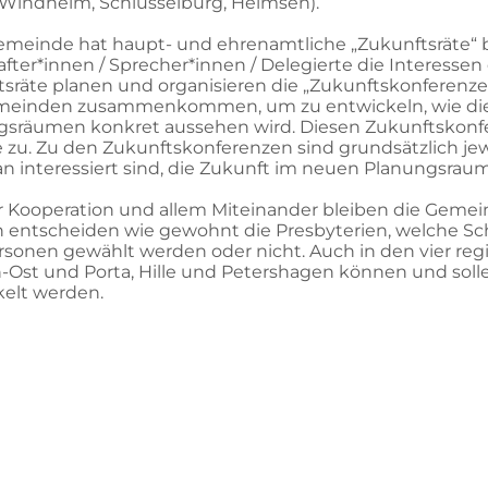
 Windheim, Schlüsselburg, Heimsen).
emeinde hat haupt- und ehrenamtliche „Zukunftsräte“ 
fter*innen / Sprecher*innen / Delegierte die Interesse
sräte planen und organisieren die „Zukunftskonferenze
meinden zusammenkommen, um zu entwickeln, wie die 
gsräumen konkret aussehen wird. Diesen Zukunftskonfe
 zu. Zu den Zukunftskonferenzen sind grundsätzlich jew
an interessiert sind, die Zukunft im neuen Planungsraum 
er Kooperation und allem Miteinander bleiben die Geme
ch entscheiden wie gewohnt die Presbyterien, welche 
rsonen gewählt werden oder nicht. Auch in den vier r
Ost und Porta, Hille und Petershagen können und solle
elt werden.