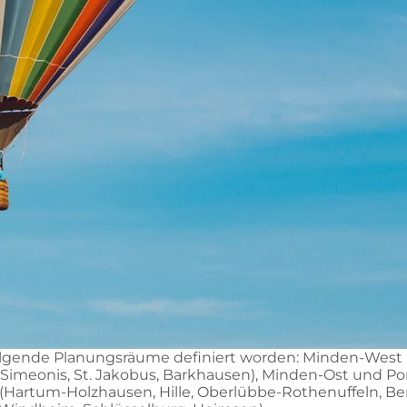
lgende Planungsräume definiert worden: Minden-West (St
. Simeonis, St. Jakobus, Barkhausen), Minden-Ost und Por
 (Hartum-Holzhausen, Hille, Oberlübbe-Rothenuffeln, B