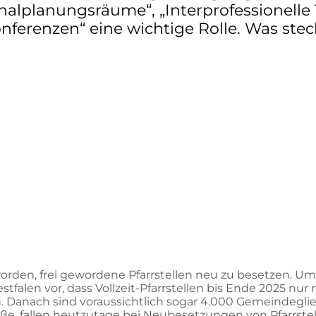
onalplanungsräume“, „Interprofessionelle
nferenzen“ eine wichtige Rolle. Was stec
 geworden, frei gewordene Pfarrstellen neu zu besetze
tfalen vor, dass Vollzeit-Pfarrstellen bis Ende 2025 nu
nach sind voraussichtlich sogar 4.000 Gemeindeglieder 
, fallen heutzutage bei Neubesetzungen von Pfarrstelle