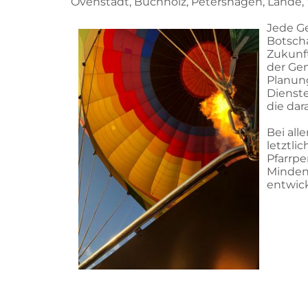
Ovenstädt, Buchholz, Petershagen, Lahde,
Jede G
Botscha
Zukunft
der Ge
Planun
Dienste
die dar
Bei all
letztli
Pfarrpe
Minden-
entwick