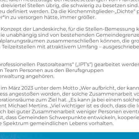
dreiviertel Stellen übrig, die schwierig zu besetzen sind
 definiert werden. Da die Kirchenmitglieder-„Dichte“ p
rer*in zu versorgen hätte, immer größer.
as Konzept der Landeskirche, für die Stellen-Bemessung 
 die unabhängig sind von bestehenden Gemeindegrenze
nalplanungsräumen zusammenschließen können, die gr
ch Teilzeitstellen mit attraktivem Umfang – ausgeschrieb
rofessionellen Pastoralteams“ („IPT’s“) gearbeitet werde
en Team Personen aus den Berufsgruppen
erwaltung angehören.
im März 2023 unter dem Motto „Wer aufbricht, der kan
rozess angestoßen worden, der solche Zusammenarbeit v
rationsräume zum Ziel hat. „Es kann ja bei einem solch
nt Michael Mertins. „Viel wichtiger ist es doch, dass die
ich bei guter Zusammenarbeit weniger Personen eventu
t, dass Gemeinden Schwerpunkte entwickeln, kooperier
 Spektrum gemeindlichen Lebens vorhalten.