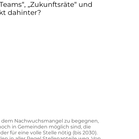
 Teams“, „Zukunftsräte“ und
kt dahinter?
n. Um dem Nachwuchsmangel zu begegnen,
r noch in Gemeinden möglich sind, die
für eine volle Stelle nötig (bis 2030).
n in aller Regel Stellenanteile weg. Von