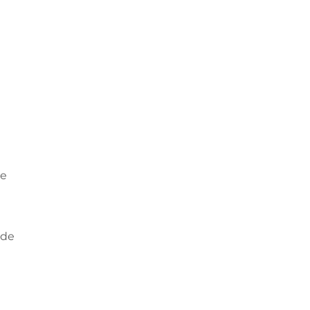
de
.de