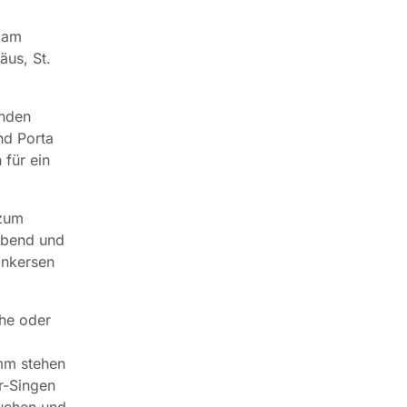
 am
äus, St.
inden
nd Porta
für ein
 zum
eabend und
ankersen
he oder
mm stehen
r-Singen
Kuchen und