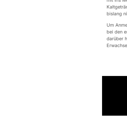
Kaltgeträ
bislang n
Um Anmel
bei den 
darüber 
Erwachse