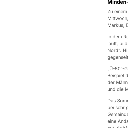
Minden-
Zu einem
Mittwoch,
Markus, 
In dem Re
läuft, bi
Nord“. Hi
gegensei
„Ü-50“-G
Beispiel 
der Männe
und die 
Das Somm
bei sehr 
Gemeinde
eine And
mit Iris 