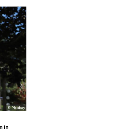
© Pixabay
n in