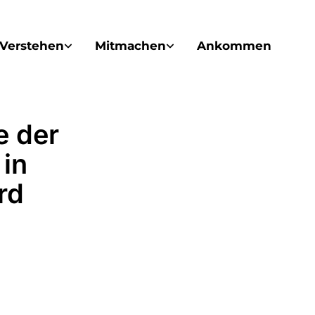
Verstehen
Mitmachen
Ankommen
e der
in
rd