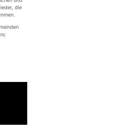
eder, die
kommen.
emeinden
os;
.