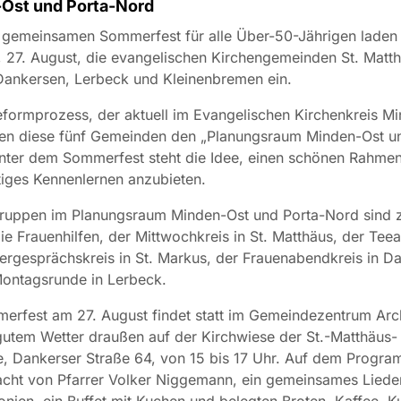
Ost und Porta-Nord
 gemeinsamen Sommerfest für alle Über-50-Jährigen laden
 27. August, die evangelischen Kirchengemeinden St. Matth
Dankersen, Lerbeck und Kleinenbremen ein.
formprozess, der aktuell im Evangelischen Kirchenkreis M
lden diese fünf Gemeinden den „Planungsraum Minden-Ost u
nter dem Sommerfest steht die Idee, einen schönen Rahmen 
tiges Kennenlernen anzubieten.
ruppen im Planungsraum Minden-Ost und Porta-Nord sind
die Frauenhilfen, der Mittwochkreis in St. Matthäus, der Te
rgesprächskreis in St. Markus, der Frauenabendkreis in D
Montagsrunde in Lerbeck.
erfest am 27. August findet statt im Gemeindezentrum Arc
gutem Wetter draußen auf der Kirchwiese der St.-Matthäus-
, Dankerser Straße 64, von 15 bis 17 Uhr. Auf dem Progra
acht von Pfarrer Volker Niggemann, ein gemeinsames Liede
Monien, ein Buffet mit Kuchen und belegten Broten, Kaffee, 