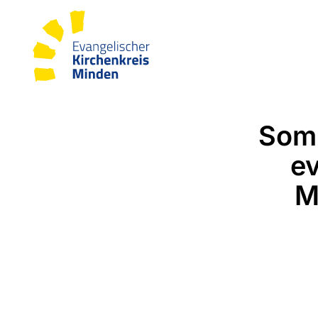
Somm
e
M